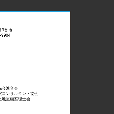
目3番地
-9984
協会連合会
補償コンサルタント協会
本土地区画整理士会