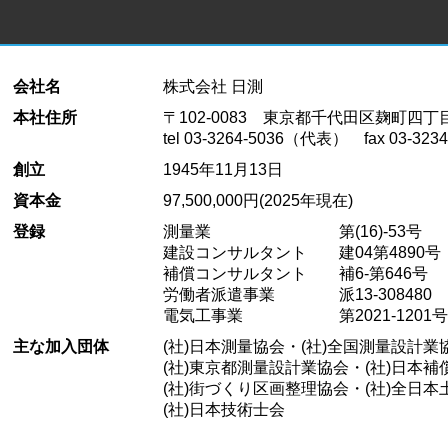
会社名
株式会社 日測
本社住所
〒102-0083 東京都千代田区麹町四丁
tel 03-3264-5036（代表） fax 03-3234
創立
1945年11月13日
資本金
97,500,000円(2025年現在)
登録
測量業 第(16)-53号
建設コンサルタント 建04第4890号
補償コンサルタント 補6-第646号
労働者派遣事業 派13-308480
電気工事業 第2021-1201号
主な加入団体
(社)日本測量協会・(社)全国測量設計業
(社)東京都測量設計業協会・(社)日本
(社)街づくり区画整理協会・(社)全日
(社)日本技術士会